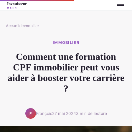
Accueil
›
Immobilier
IMMOBILIER
Comment une formation
CPF immobilier peut vous
aider à booster votre carrière
?
François
27 mai 2024
3 min de lecture
F