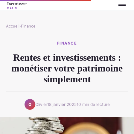
Accueil
›
Finance
FINANCE
Rentes et investissements :
monétiser votre patrimoine
simplement
Olivier
18 janvier 2025
10 min de lecture
O