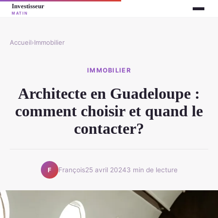
Accueil
›
Immobilier
IMMOBILIER
Architecte en Guadeloupe :
comment choisir et quand le
contacter?
François
25 avril 2024
3 min de lecture
F