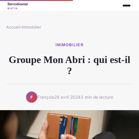
Accueil
›
Immobilier
IMMOBILIER
Groupe Mon Abri : qui est-il
?
François
29 avril 2024
3 min de lecture
F